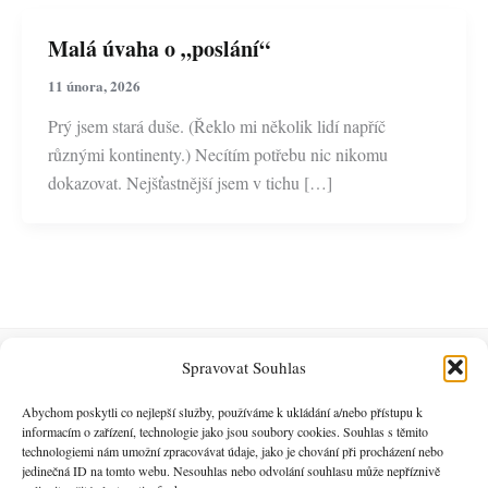
Malá úvaha o „poslání“
11 února, 2026
Prý jsem stará duše. (Řeklo mi několik lidí napříč
různými kontinenty.) Necítím potřebu nic nikomu
dokazovat. Nejšťastnější jsem v tichu […]
Spravovat Souhlas
Ing. Eliška Tuháčková
Abychom poskytli co nejlepší služby, používáme k ukládání a/nebo přístupu k
Tantra, vědomý dotek, osobní rozvoj, jóga, kakaové
informacím o zařízení, technologie jako jsou soubory cookies. Souhlas s těmito
ceremonie.
technologiemi nám umožní zpracovávat údaje, jako je chování při procházení nebo
jedinečná ID na tomto webu. Nesouhlas nebo odvolání souhlasu může nepříznivě