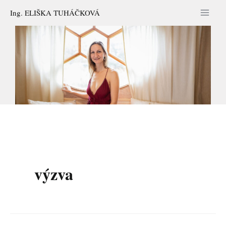
Přeskočit
Ing. ELIŠKA TUHÁČKOVÁ
na
obsah
výzva